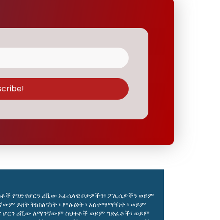
ለካከቶች የግድ የሆርን ሪቪው ኦፊሴላዊ ቦታዎችን፣ ፖሊሲዎችን ወይም
ም ይዘት ትክክለኛነት ፣ ምሉዕነት ፣ አስተማማኝነት ፣ ወይም
 እና ሆርን ሪቪው ለማንኛውም ስህተቶች ወይም ግድፈቶች፣ ወይም