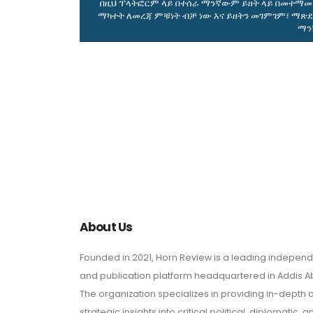
በዚህ ፕላትፎርም ላይ በተሰራ ማንኛውም ይዘት ላይ በመተማመን
ማካተት ለመረጃ ምቹነት ብቻ ነው እና ይዘትን መገምገም፣ ማጽደ
ማን
About Us
Founded in 2021, Horn Review is a leading indepen
and publication platform headquartered in Addis Ab
The organization specializes in providing in-depth 
strategic insights into critical political, diplomatic, 