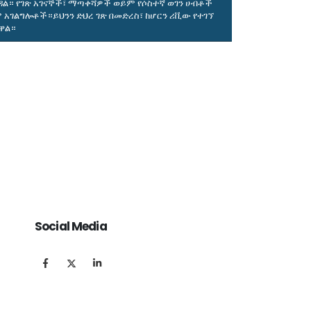
ል። የገጽ አገናኞች፣ ማጣቀሻዎች ወይም የሶስተኛ ወገን ሀብቶች
አገልግሎቶች።ይህንን ድህረ ገጽ በመድረስ፣ ከሆርን ሪቪው የተገኘ
ዋል።
Social Media