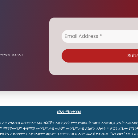
ደሚገናኙ ይቀበሉ።
የሕግ ማስተባበያ
 እና የግለሰብ አስተዋፅዖ አበርካቾችን አስተያየት የሚያንፀባርቅ ነው። እንደነዚህ ያሉት አመ
ይም ማንኛውንም ተዛማጅ መንግሥታዊ ወይም መንግሥታዊ ያልሆኑ አካላት። ሆርን ሪቪው የማንኛው
ትና አይሰጥም ፣ አይገለጽም ወይም በተዘዋዋሪ። ሁሉም መረጃ የቀረበው “እንደሆነ” ነው፣