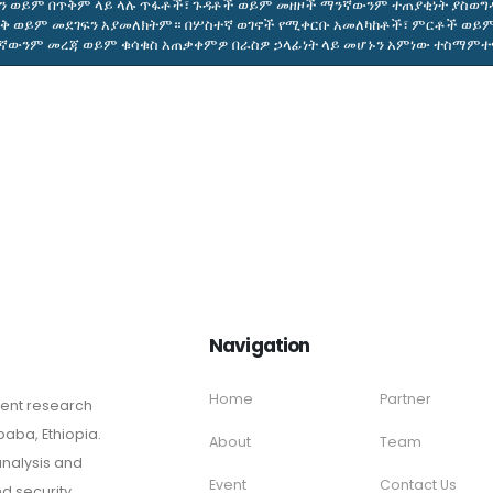
 ወይም በጥቅም ላይ ላሉ ጥፋቶች፣ ጉዳቶች ወይም መዘዞች ማንኛውንም ተጠያቂነት ያስወግዳ
ቅ ወይም መደገፍን አያመለክትም። በሦስተኛ ወገኖች የሚቀርቡ አመለካከቶች፣ ምርቶች ወይም 
ኛውንም መረጃ ወይም ቁሳቁስ አጠቃቀምዎ በራስዎ ኃላፊነት ላይ መሆኑን አምነው ተስማምተ
Navigation
Home
Partner
dent research
aba, Ethiopia.
About
Team
analysis and
Event
Contact Us
and security