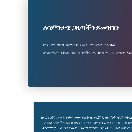
ለሳምንታዊ ጋዜጣችን ይመዝገቡ
የእኛ ዋና ጋዜጣ ሳምንታዊ የይዘት ማጠቃለያ ያቀርባል፣ 
በተጨማሪም የቅርብ ጊዜ ክስተቶችን እና ከተቋሙ ጋር እንዴት እን
በሆርን ሪቪው ላይ የታተመው ይዘት ለመረጃ አገልግሎት ብቻ የቀረበ
አመለካከቶችን አይወክሉም ፣ ተባባሪዎቹ ፣ አጋሮቻቸው ፣ ወ
ተስማሚነት ለማንኛውም ዓላማ ምንም ዓይነት ውክልና ወይም ዋስ