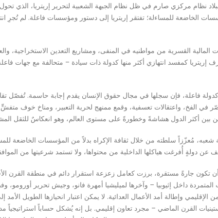
بلاد نظام مركزي صارم في ظل نظام الجبهة الشعبية لتحرير إريتريا، الذي تحول ا
حويلات المالية القسرية من مواطنيه في المنفى، ومشاريع التعدين الاستخراجية، و
 إريتريا كمفسد انتهازي أكثر منها كدولة ذات سيادة – متحالفة مع جهات فاعلة م
 كدولة فاعلة، فإن سجلها في مجال حقوق الإنسان يقدم إجابة حاسمة. تُفصّل تقار
هية شعبه، مُعزّزاً سلطته من خلال ثقافة الإكراه بدلاً من المؤسسات الخاضعة 
ن أن تكون جارةً مستقرة، برزت كعامل زعزعة استقرار دائم في منطقة القرن الأفر
ت المتمردة داخل إثيوبيا – وآخرها لميليشيا أمهرة فانو، وجيش تحرير أورومو،
أمن الإقليمي وإطالة أمد الأعمال العدائية. لا يمكن اعتبار انحيازها الطويل الأ
ل ستينيات القرن الماضي – مجرد تعاون إقليمي. بل إنه يُشكل حساباً استراتيجياً م