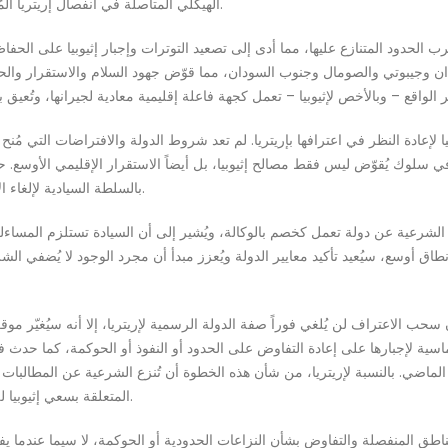
الهيكلي المتأصلة في انفصال إريتريا المُدبّر بعناية، مما يضمن بقاء إثيوبيا مقيدة إقليمياً وجيوسياسياً.
ب الحدود المتنازع عليها، مما أدى إلى تصعيد التوترات وإجبار إثيوبيا على الحفاظ
 وجيبوتي والصومال وجنوب السودان، مما قوّض جهود السلام والاستقرار والحوك
يوبيا لإعادة النظر في اعترافها بإريتريا. لم تعد شروط الدولة والافتراضات التي مُ
ي سلوك يُقوّض ليس فقط مصالح إثيوبيا، بل أيضاً الاستقرار الإقليمي الأوسع. 
بالسلطة السيادية لإلغاء الاعتراف، مُسترشدةً بالمبدأ القانوني والضرورة الاستراتيجية.
 الشرعية عن دولة تعمل كخصم بالوكالة، ويُشير إلى أن السيادة تستلزم المساءلة.
أوسع، سيُعيد تأكيد معايير الدولة ويُعزز مبدأ أن مجرد الوجود لا يُضفي الشرعي
حب الاعتراف لن يُلغي فوراً صفة الدولة الرسمية لإريتريا، إلا أنه سيُغيّر موقع
وماسية لإجبارها على إعادة التفاوض على الحدود أو النفوذ أو الحوكمة، كما حدث ف
ماضي. بالنسبة لإريتريا، من شأن هذه الخطوة أن تُنزع الشرعية عن المطالبات ا
المتعلقة بسعي إثيوبيا للوصول إلى البحر، وأن تُقيّد قدرتها على تأمين الدعم الدولي.
ناطق المنفصلة والتفاوض بشأن النزاعات الحدودية أو الحوكمة، لا سيما عندما يف