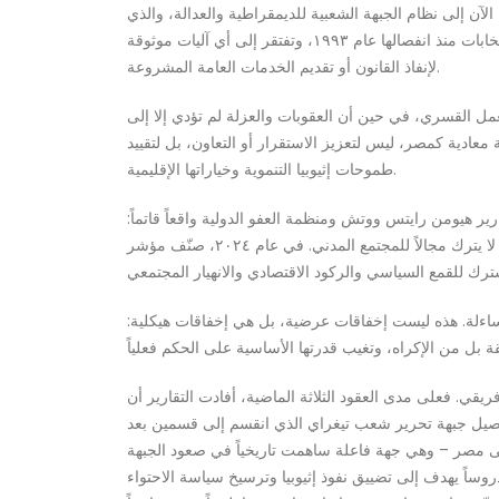
لآن إلى نظام الجبهة الشعبية للديمقراطية والعدالة، والذي
يتمسك بالسلطة من خلال الإكراه العسكري بدلاً من المؤسسات الخاضعة للمساءلة؛ تفتقر إريتريا إلى دستور ومؤسسات فاعلة. لم تُجرِ انتخابات منذ انفصالها عام ١٩٩٣، وتفتقر إلى أي آليات موثوقة
لإنفاذ القانون أو تقديم الخدمات العامة المشروعة.
العمل القسري، في حين أن العقوبات والعزلة لم تؤدي إلا إلى
عادية كمصر، ليس لتعزيز الاستقرار أو التعاون، بل لتقييد
طموحات إثيوبيا التنموية وخياراتها الإقليمية.
ير هيومن رايتس ووتش ومنظمة العفو الدولية واقعاً قاتماً:
خدمة وطنية غير محددة المدة، وعمل قسري يوقع حتى القُصّر في الفخ، واعتقالات تعسفية، وقمع ممنهج لحرية التعبير، ومناخ خوف متفشٍّ لا يترك مجالاً للمجتمع المدني. في عام ٢٠٢٤، صنّف مؤشر
للمساءلة. هذه ليست إخفاقات عرضية، بل هي إخفاقات هيكلية:
يقي. فعلى مدى العقود الثلاثة الماضية، أفادت التقارير أن
 وفصيل جبهة تحرير شعب تيغراي الذي انقسم إلى قسمين بعد
مد إلى مصر – وهي جهة فاعلة ساهمت تاريخياً في صعود الجبهة
دروساً يهدف إلى تضييق نفوذ إثيوبيا وترسيخ سياسة الاحتواء