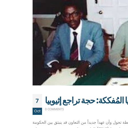
ا المُفككة: حجة تراجع إثيوبيا
7
0 COMMENTS
Oct
ية قد وصلت إلى نقطة تحول وأن عهداً جديداً من التعاون قد ينبثق بين الحكومة