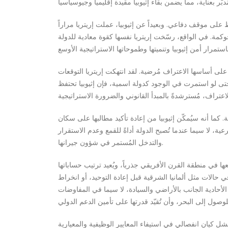
 على موقف دفاعي. وبعيداً عن إثيوبيا، عملت إريتريا مراراً
مة. في الواقع، رسّخت إريتريا نفسها كقوة معادية للدولة
نح على أساسها الاعتراف مُرضية. لقد انتهكت إريتريا التوقعات
حتى لو استمرت في الوجود كدولة اسمية، فإن إثيوبيا تحتفظ
 كما أنه سيُمكّن إثيوبيا من إعادة تأكيد مطالبها على سكان
ة، لا سيما عندما تُصبح الدولة أداةً للقمع وعدم الاستقرار
والتدخل المُستمر في شؤون جيرانها.
ها في منطقة القرن الأفريقي جذرياً، ويُعيد ترتيب حساباتها
ي حالات مثل ألمانيا الشرقية قبل إعادة التوحيد، أو انخراط
لأحادية الجانب بالأراضي والسيادة، لا سيما في المفاوضات
شل كيان انفصالي في استيفاء المعايير الوظيفية والمعيارية