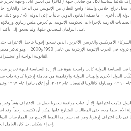
ن محل نزاع أخلاقي واستياء واسع النطاق من الإثيوبيين في الداخل والخارج. خا
ة إلى أخرى – ما يصفه القانون الدولي غالباً بـ “إذن الدولة الأم”. ومع ذلك، فق
ضمانات اللازمة للإجراءات الحكومية الإثيوبية. لم يُعرض ملس زيناوي وزملاؤه
على البرلمان للتصديق عليها، ولم يسعوا إلى تأكيد الإرادة السياسية للشعب الإثيوبي من خلال أي عملية شرعية.
لشركاء الأمريكيين والغربيين الآخرين، الذين نصحوا إثيوبيا بتأجيل الاعتراف 
المسائل الإقليمية العالقة إلى زرع بذور الصراع
القانونية الواجبة أو استشراف استراتيجي، يحمل عواقب وخيمة على سيادة إثيوبيا وأمنها.
ا في السياسة الدولية كانت راسخة بقوة في الإرادة السياسية لجبهة تحرير شعب 
كّنت الدول الأخرى والهيئات الدولية والإقليمية من معاملة إريتريا كدولة ذات سي
نفس مصير كيانا
 الدول قدّمت اعترافها، إلا أن غياب موافقة نيجيريا جعل هذا الاعتراف هشاً وغير م
ولة الأم، بينما معه، حتى المطالبات المتنازع عليها يمكن أن تكتسب زخماً. وقد اشت
ا في ذلك اعتراف إريتريا. ومن ثم، يشير هذا النمط الأوسع من الممارسات الدول
إجراء شكلي، بل كان العامل الحاسم الذي حوّل إريتريا من حركة تمرد إلى دولة معترف بها.