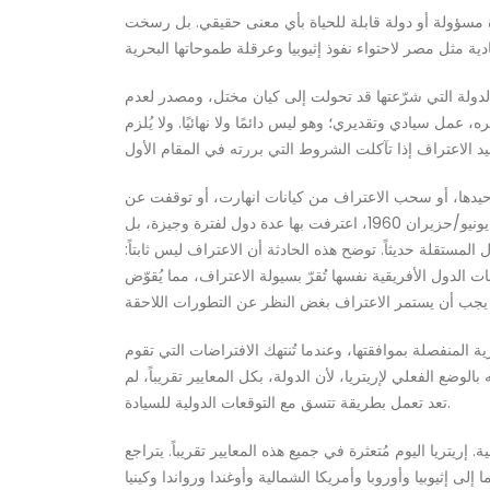
رة مسؤولة أو دولة قابلة للحياة بأي معنى حقيقي. بل رسخت
دولة التي شرّعتها قد تحولت إلى كيان مختل، ومصدر لعدم
عمل سيادي وتقديري؛ وهو ليس دائمًا ولا نهائيًا. ولا يُلزم
 توحيدها، أو سحب الاعتراف من كيانات انهارت، أو توقفت عن
العمل بفعالية كدول، أو تصرفت بخبث. يمكن إيجاد سابقة أفريقية بارزة في حالة أرض الصومال. فعند إعلان استقلالها عن بريطانيا في يونيو/حزيران 1960، اعترفت بها عدة دول لفترة وجيزة، بل
لمستقلة حديثاً. توضح هذه الحادثة أن الاعتراف ليس ثابتاً:
ات الدول الأفريقية نفسها تُقرّ بسيولة الاعتراف، مما يُقوّض
رية المنفصلة بموافقتها، وعندما تُنتهك الافتراضات التي تقوم
ع الفعلي لإريتريا، لأن الدولة، بكل المعايير تقريباً، لم
تعد تعمل بطريقة تتسق مع التوقعات الدولية للسيادة.
إريتريا اليوم مُتعثرة في جميع هذه المعايير تقريباً. يتراجع
لى إثيوبيا وأوروبا وأمريكا الشمالية وأوغندا ورواندا وكينيا