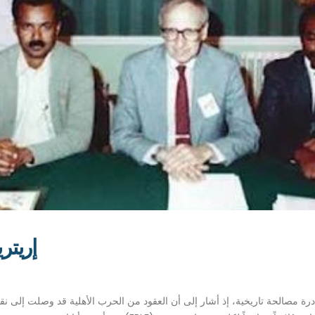
إريتري
اف إثيوبيا بانفصال إريتريا عام ١٩٩٣ بأنه بادرة مصالحة تاريخية، إذ أشار إلى أن العقود من الحرب الأهل