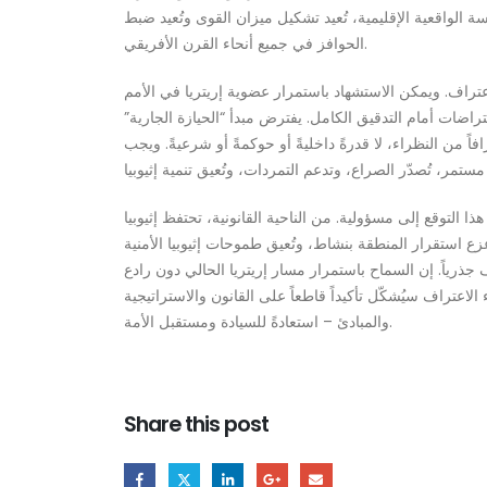
اسة الواقعية الإقليمية، تُعيد تشكيل ميزان القوى وتُعيد ضبط
الحوافز في جميع أنحاء القرن الأفريقي.
اعتراف. ويمكن الاستشهاد باستمرار عضوية إريتريا في الأمم
راضات أمام التدقيق الكامل. يفترض مبدأ “الحيازة الجارية”
اً من النظراء، لا قدرةً داخليةً أو حوكمةً أو شرعيةً. ويجب
لاثة الماضية حوّل هذا التوقع إلى مسؤولية. من الناحية القانونية، تحتفظ إثيوبيا
زع استقرار المنطقة بنشاط، وتُعيق طموحات إثيوبيا الأمنية
روف جذرياً. إن السماح باستمرار مسار إريتريا الحالي دون رادع
ء الاعتراف سيُشكّل تأكيداً قاطعاً على القانون والاستراتيجية
والمبادئ – استعادةً للسيادة ومستقبل الأمة.
Share this post