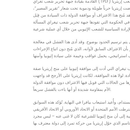
القادمة بقيادة جبهة تحرير شعب تغراي (TPLF) في أديس أبابا، وجبهة تحرير شعب إريتريا (EPLF) حليفتها الحربية ضد نظام الديرغ. في ذلك الوقت، كان الاعتراف مُلائماً سياسياً لكل من قيادتي جبهة
ضت إريتريا حرباً طويلة ودموية تحت شعار “تقرير المصير”،
د مُنح هذا الاعتراف أو موافقة الدولة ذات السيادة من قِبَل
 في الحكومة التي تقودها جبهة تحرير شعب تيغراي المسألة
حتى يتم ترسيم الحدود بوضوح. وقد أدى هذا الفشل في معالجة
، الذي بلغ ذروته في الحرب الإثيوبية الإريترية بين عامي 1998 و2000 – وهو تذكير مدمر بأن الاعتراف السابق لأوانه، الذي مُنح دون اتباع الإجراءات
تيغراي التي أدت إلى موافقة إثيوبيا على منح إريتريا صفة
ادة. لولا هذه الموافقة، لكانت إريتريا على الأرجح قد واجهت
ت مثل استقلال أرض الصومال القصير عام ١٩٦٠، ومحاولة كاتالونيا للانفصال عام ٢٠١٧، أو إعلان بيافرا عام ١٩٦٧ وغيرها من الحالات التي قوبل فيها الاعتراف دون موافقة الدولة
الأم بمقاومة شديدة أو أنها باءت بالفشل سريعاً.
ستدام، وأُعيد استيعاب بيافرا في النهاية. تُؤكد هذه السوابق
رطت الأمم المتحدة أو الاتحاد الأوروبي أو الاتحاد الأفريقي
ية إلى أن منح إثيوبيا للشرعية كان لا غنى عنه – ليس مجرد