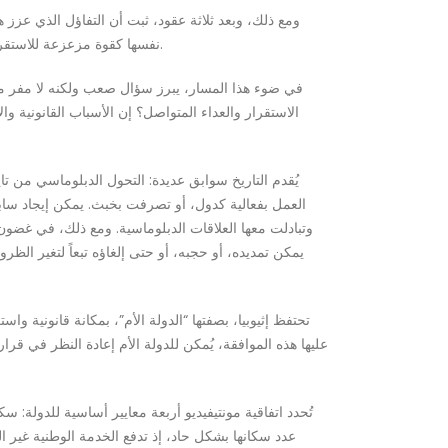
ومع ذلك، وبعد ثلاثة عقود، ثبت أن التفاؤل الذي عزز
نفسها كقوة مزعزعة للاستقرار، تقوض أمن إثيوبيا باستمرار، وتعيق طموحاتها التنموية، وتتحالف مع قوى معادية مثل مصر لاحتواء نفوذ إثيوبيا وعرقلة طموحاتها البحرية.
في ضوء هذا المسار، يبرز سؤال صعب ولكنه لا مفر منه
الاستقرار والعداء المتواصل؟ إن الأسباب القانونية وا
يُقدم التاريخ سوابق عديدة: التحول الدبلوماسي من تا
وتبادلت معها العلاقات الدبلوماسية. ومع ذلك، في غضون أ
يمكن تمديده، أو حجبه، أو حتى إلغاؤه تبعاً لتغير الظرو
تحتفظ إثيوبيا، بصفتها “الدولة الأم”، بمكانة قانونية واس
عليها هذه الموافقة، يُمكن للدولة الأم إعادة النظر في قر
تُحدد اتفاقية مونتيفيديو أربعة معايير أساسية للدولة: سك
عدد سكانها بشكل حاد، إذ تدفع الخدمة الوطنية غير المح