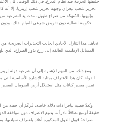
تحرير شعب تيغراي وجبهة تحرير شعب إريتريا، إلا أنه كا
وإثيوبيا، المُنهكة من صراع طويل، مدت يد الشرعية من دول
حكومة انتقالية دون تفويض شرعي للقيام بذلك، ودون ال
تجاهل هذا التنازل الأحادي الجانب التحذيرات الصريحة من ا
ومع ذلك، من المهم الإشارة إلى أن شرعية دولة إريتري
الدولة. كان هذا الاعتراف بمثابة الإشارة الأساسية التي م
وتُعدّ قضية بيافرا ذات دلالة خاصة، فَرَغْمَ أن حفنة من
حقيقةً أوسع نطاقاً: نادراً ما يدوم الاعتراف دون موافقة الد
صراحةً قبول الدول المذكورة أعلاه باعتراف سيادتها، بم