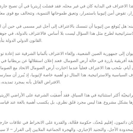
 هذا الاعتراف في البداية كان في غير محله. فقد فشلت إريتريا في أن تصبح جا
: هل يُتوقع من إثيوبيا أن تتمسك بالاعتراف إلى أجل غير مسمى في حين أن ال
لاستراتيجية لطرح مثل هذا السؤال ليست بلا أساس. فالاعتراف بالدولة، في جوهره، 
القانون الدولي الدولة بتأبيد الاعتراف إذا تآكلت الشروط التي بررته في المقام الأول.
يوان إلى جمهورية الصين الشعبية، وإلغاء الاعتراف بألمانيا الشرقية عند إعادة
يام، سُحب هذا الاعتراف فعلياً عندما اختارت أرض الصومال الاتحاد مع الصومال ا
ف السياسية والاستراتيجية. هذا المثال ذو أهمية خاصة لإثيوبيا، إذ يُبرز أن ممارس
الافتراض القائل بأنه بمجرد تمديده، يجب أن يستمر الاعتراف بغض النظر عن التطورات اللاحقة.
تراتيجيّة أكثر استثنائية في هذا السياق. فقد أُضفيَت الشرعية على الأراضي الإريت
ارها بشكل مشروع. هذا ليس مجرد قلق نظري، بل يكتسب أهمية بالغة عند قياسه بالوض
ان دائمون، إقليم مُحدّد، حكومة فعّالة، والقدرة على الانخراط في علاقات خارجية. 
دودة الأجل، والتجنيد الإجباري، والهجرة الجماعية الملايين إلى الفرار – لا سيما إ