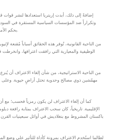
إضافةً إلى ذلك، أبدت إريتريا استعدادها لنشر قوات قر
وتكراراً ضد المؤسسات السياسية المستقرة في السودان
بحكم الأمر الواقع – وبالأخص لإثيوبيا – تعمل كجهة فاعلة إقليمية معادية لجيرانها، وتُعيق باستمرار أمن إثيوبيا وتنميتها وطموحاتها الاستراتيجية الأوسع.
من الناحية القانونية، تُوفر هذه الحقائق أسباباً مُقنعة لإث
الوظيفية والمعيارية التي رافقت اعترافها، وانخرطت ف
من الناحية الاستراتيجية، من شأن إلغاء الاعتراف أن يُنزع
مهمّشين ذوي مصالح وحدوية تحتل أراضٍ حيوية. وعلى نطاق 
كما أن إلغاء الاعتراف لن يكون رمزياً فحسب؛ مع أن س
الإقليمية. تاريخياً، كان سحب الاعتراف بمثابة رافعة دبل
باكستان المشروط مع بنغلاديش في أوائل سبعينيات القرن ال
لطالما استُخدم الاعتراف بمرونة كأداة للتأثير على وضع الم