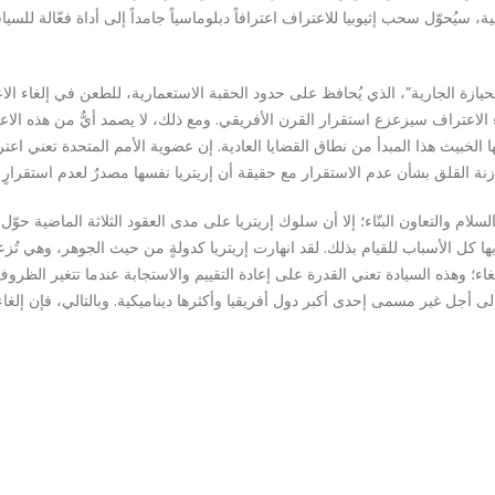
، سيُحوّل سحب إثيوبيا للاعتراف اعترافاً دبلوماسياً جامداً إلى أداة فعّالة للسي
لحيازة الجارية”، الذي يُحافظ على حدود الحقبة الاستعمارية، للطعن في إلغاء ال
 الاعتراف سيزعزع استقرار القرن الأفريقي. ومع ذلك، لا يصمد أيٌّ من هذه الاعت
 الخبيث هذا المبدأ من نطاق القضايا العادية. إن عضوية الأمم المتحدة تعني اعتراف
اتُّخذ قرار إثيوبيا عام ١٩٩٣ بأمل إحلال السلام والتعاون البنّاء؛ إلا أن سلوك إريتريا على مدى العقود الث
ا كل الأسباب للقيام بذلك. لقد انهارت إريتريا كدولةٍ من حيث الجوهر، وهي تُزع
ً للإلغاء؛ وهذه السيادة تعني القدرة على إعادة التقييم والاستجابة عندما تتغير الظ
يّد إلى أجل غير مسمى إحدى أكبر دول أفريقيا وأكثرها ديناميكية. وبالتالي، فإن إلغا