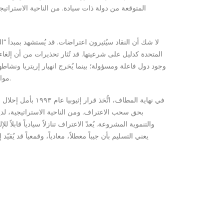
المتوقعة من دولة ذات سيادة. من الناحية الاستراتيجية
لا شك أن النقاد سيُثيرون اعتراضات. قد يُستشهد بمبدأ “ا
المتحدة كدليل على شرعيتها. قد تُثار تحذيرات من أن إلغاء
وجود دول فاعلة ومسؤولة؛ بينما يُخرج انهيار إريتريا ونشاطها
موازنة القلق بشأن عدم الاستقرار مع حقيقة أن إريتريا نفسها مصدرٌ لعدم استقرارٍ مستمر، تُصدّر الصراع، وتدعم التمردات، وتُعيق تنمية إثيوبيا.
في نهاية المطاف، 
بحق سحب الاعتراف. ومن الناحية الاستراتيجية، لديه
والتنموية المشروعة. يُعدّ الاعتراف تنازلاً سيادياً قابلا
يعني التسليم بأن جيباً معطلاً، معادياً، وقمعياً قد يُق