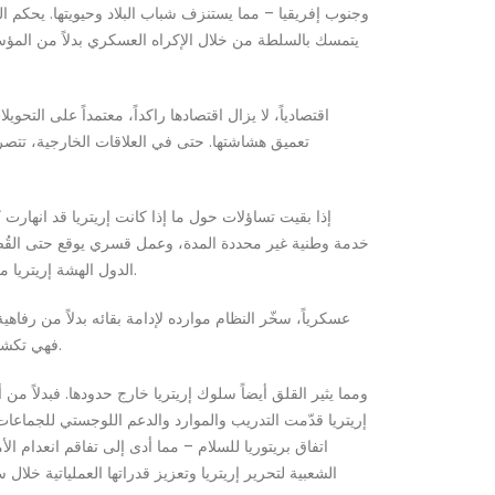
وجنوب إفريقيا – مما يستنزف شباب البلاد وحيويتها. يحكم ال
اقتصادياً، لا يزال اقتصادها راكداً، معتمداً على الت
تعميق هشاشتها. حتى في العلاقات الخارجية، تتصرف
إذا بقيت تساؤلات حول ما إذا كانت إريتريا قد انهارت
الدول الهشة إريتريا من بين أكثر الدول هشاشةً وخطورةً على مستوى العالم، وهو انعكاسٌ للثقل المشترك للقمع السياسي والركود الاقتصادي والانهيار المجتمعي.
عسكرياً، سخّر النظام موارده لإدامة بقائه بدلاً من رفا
فهي تكشف عن دولةٍ أُفرغت هياكلها الداخلية من محتواها، ولا تستمد شرعيتها من الموافقة بل من الإكراه، وتغيب قدرتها الأساسية على الحكم فعلياً.
ومما يثير القلق أيضاً سلوك إريتريا خارج حدودها. فبدلاً م
إريتريا قدّمت التدريب والموارد والدعم اللوجستي للجماعا
اتفاق بريتوريا للسلام – مما أدى إلى تفاقم انعدام ال
الشعبية لتحرير إريتريا وتعزيز قدراتها العملياتية خلا